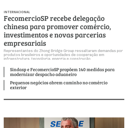
Produtos e Serviços
Turismo
Serviços
Conselho de Assuntos Tributários
Logística Reversa
Advocacy
INTERNACIONAL
SESC
FecomercioSP recebe delegação
PROJETOS ESPECIAIS:
Conselho Estadual de Defesa do Contribuinte
COP30
SENAC
chinesa para promover comércio,
Afixação de preços e fiscalização
Conselho de Economia Empresarial e Política
investimentos e novas parcerias
Cecomercio
Conselho Superior de Direito
empresariais
Licitações
Conselho do Comércio Atacadista
Representantes do Zhong Bridge Group ressaltaram demandas por
produtos brasileiros e oportunidades de cooperação em
Prêmio de Sustentabilidade
infraestrutura, tecnologia, energia e construção
Conselho de Serviços
Sindasp e FecomercioSP propõem 140 medidas para
Conselho de Relações Internacionais
modernizar despacho aduaneiro
Conselho de Sustentabilidade
Pequenos negócios abrem caminho no comércio
exterior
Conselho de Comércio Eletrônico