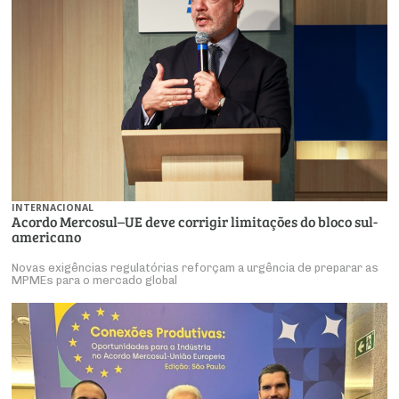
INTERNACIONAL
Acordo Mer­cosul–UE deve cor­rigir li­mi­ta­ções do bloco sul-
ame­ri­cano
Novas exi­gên­cias re­gu­la­tó­rias re­forçam a ur­gência de pre­parar as
MPMEs para o mer­cado global