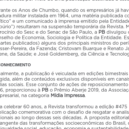
ante os Anos de Chumbo, quando os empresários já havi
adura militar instalada em 1964, uma matéria publicada co
ítico” e um comunicado à imprensa emitido pela Entidad
púrio”) resultaram na suspensão temporária da Revista. 
rocínio do Sesc e do Senac de São Paulo, a
PB
divulgou 
selho de Economia, Sociologia e Política da Entidade. E
artes publicados) alguns dos principais ministros do perí
sser-Pereira, da Fazenda; Cristovam Buarque e Renato J
ene, da Saúde; e José Goldemberg, da Ciência e Tecnolo
CONHECIMENTO
almente, a publicação é veiculada em edições bimestrais
igida, além de conteúdos exclusivos disponíveis em canais 
ias sociais. Esse conjunto de ações de reposicionamento
6, proporcionou à
PB
o Prêmio Aberje 2019, da Associaçã
resarial, na categoria
Mídia Impressa
.
a celebrar 60 anos, a Revista transformou a edição #47
licação comemorativa com o desafio de resgatar e anali
ionais ao longo dessas seis décadas. A proposta editorial 
angente das transformações socioeconômicas do Brasil
igualdade social, educação, economia e sustentabilidade