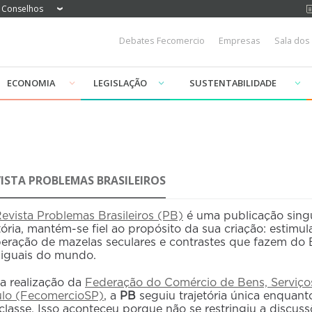
Conselhos
Debates Fecomercio
Empresas
Sala dos
ECONOMIA
LEGISLAÇÃO
SUSTENTABILIDADE
VISTA PROBLEMAS BRASILEIROS
evista Problemas Brasileiros (PB)
é uma publicação sing
tória, mantém-se fiel ao propósito da sua criação: estimul
eração de mazelas seculares e contrastes que fazem do 
iguais do mundo.
 realização da
Federação do Comércio de Bens, Serviço
lo (FecomercioSP)
, a
PB
seguiu trajetória única enquan
classe. Isso aconteceu porque não se restringiu a discus