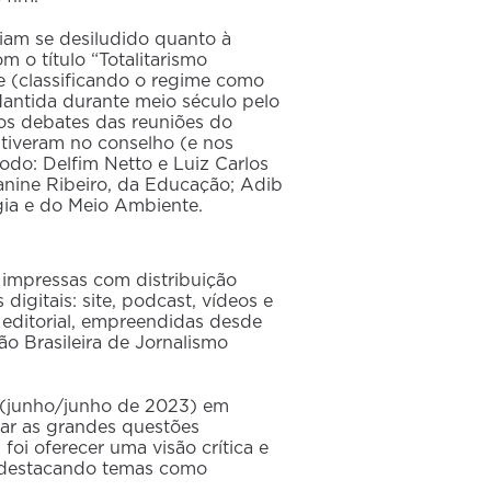
am se desiludido quanto à
m o título “Totalitarismo
e (classificando o regime como
Mantida durante meio século pelo
os debates das reuniões do
stiveram no conselho (e nos
odo: Delfim Netto e Luiz Carlos
anine Ribeiro, da Educação; Adib
gia e do Meio Ambiente.
 impressas com distribuição
digitais: site, podcast, vídeos e
 editorial, empreendidas desde
o Brasileira de Jornalismo
5 (junho/junho de 2023) em
sar as grandes questões
foi oferecer uma visão crítica e
, destacando temas como
.