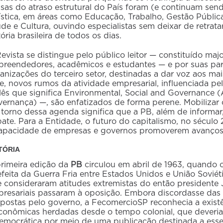
sas do atraso estrutural do País foram (e continuam se
ística, em áreas como Educação, Trabalho, Gestão Pública
de e Cultura, ouvindo especialistas sem deixar de retra
tória brasileira de todos os dias.
evista se distingue pelo público leitor — constituído maj
reendedores, acadêmicos e estudantes — e por suas par
anizações do terceiro setor, destinadas a dar voz aos ma
e, novos rumos da atividade empresarial, influenciada pe
lês que significa Environmental, Social and Governance (
ernança) —, são enfatizados de forma perene. Mobilizar
torno dessa agenda significa que a PB, além de informar,
ate. Para a Entidade, o futuro do capitalismo, no século 
apacidade de empresas e governos promoverem avanços 
TÓRIA
rimeira edição da
PB
circulou em abril de 1963, quando 
efeita da Guerra Fria entre Estados Unidos e União Soviét
 consideraram atitudes extremistas do então presidente 
resariais passaram à oposição. Embora discordasse da
postas pelo governo, a FecomercioSP reconhecia a existê
conômicas herdadas desde o tempo colonial, que deveri
emocrática por meio de uma publicação destinada a esse