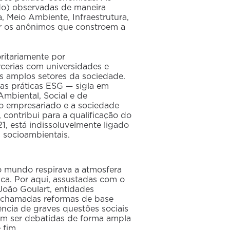
ndo) observadas de maneira
, Meio Ambiente, Infraestrutura,
tar os anônimos que constroem a
oritariamente por
cerias com universidades e
is amplos setores da sociedade.
las práticas ESG — sigla em
Ambiental, Social e de
 o empresariado e a sociedade
 contribui para a qualificação do
21, está indissoluvelmente ligado
socioambientais.
o mundo respirava a atmosfera
ica. Por aqui, assustadas com o
João Goulart, entidades
s chamadas reformas de base
ncia de graves questões sociais
am ser debatidas de forma ampla
 fim.