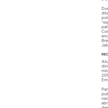
FTN
Vendedores e Viajantes
Dur
dit
pol
“es
pat
Con
enc
Bre
Jat
RE
Atu
dir
míd
201
Emp
Par
pub
nac
abr
des