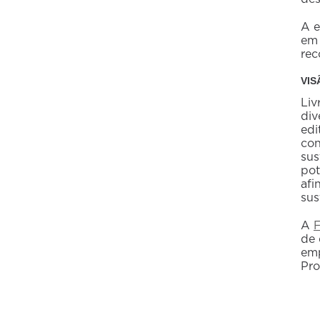
A e
em 
rec
VIS
Liv
div
edi
con
sus
pot
afi
sus
A
de 
emp
Pro