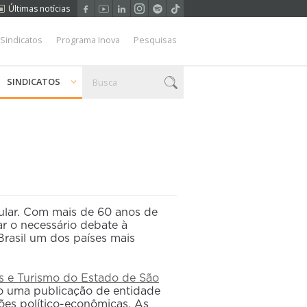
Últimas notícias
 Sindicatos
Programa Inova
Pesquisas
SINDICATOS
ular. Com mais de 60 anos de
ar o necessário debate à
Brasil um dos países mais
s e Turismo do Estado de São
to uma publicação de entidade
sões político-econômicas. As