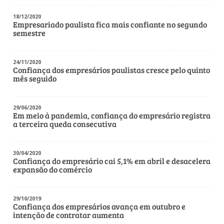
Técnicos de Segurança
18/12/2020
Técnicos Industriais
Empresariado paulista fica mais confiante no segundo
semestre
Telefonistas
Vendedores e Viajantes
24/11/2020
Confiança dos empresários paulistas cresce pelo quinto
mês seguido
29/06/2020
Em meio à pandemia, confiança do empresário registra
a terceira queda consecutiva
30/04/2020
Confiança do empresário cai 5,1% em abril e desacelera
expansão do comércio
29/10/2019
Confiança dos empresários avança em outubro e
intenção de contratar aumenta