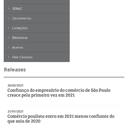
SENAC
Bibliotecários
Cecomercio
Comerciários
Licitações
Contabilistas
Biblioteca
Desenhistas
Acervo
Boletim Direito
Empregados em entidades
sindicais do comércio
Contemporâneo
Fale Conosco
Revista Problemas Brasileiros
Engenheiros
Releases
Tome Nota
Engenheiros Químicos
Livros
26/03/2021
Médicos Veterinários
Confiança do empresário do comércio de São Paulo
Expresso MEI
cresce pela primeira vez em 2021
Motoristas
Nutricionistas
21/01/2021
Comércio paulista entra em 2021 menos confiante do
Secretárias
que saiu de 2020