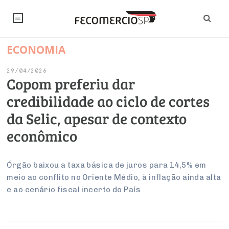
ECONOMIA
NOTÍCIAS
29/04/2026
Editorial
SINDICATOS
Copom preferiu dar
credibilidade ao ciclo de cortes
Artigos
Economia
PESQUISAS
da Selic, apesar de contexto
Institucional
Pesquisas
Legislação
FALE CONOSCO
econômico
Debates Fecomercio-SP
Brasil
Trabalho
Negócios
INSTITUCIONAL
PROJETOS ESPECIAIS:
Internacional
Órgão baixou a taxa básica de juros para 14,5% em
Empresas
meio ao conflito no Oriente Médio, à inflação ainda alta
Varejo
Sobre
UM BRASIL
Sustentabilidade
CONSELHOS
Modernização do Estado
Arbitragem e Mediação
e ao cenário fiscal incerto do País
UM BRASIL
Atacado
Imprensa
Economia Digital
Últimas Notícias
ESG
Conselho de Turismo
EMPRESAS
Reforma Tributária
Serviços
Negociações Coletivas
Inteligência Artificial
Conselho de Emprego e Relações do Trabalho
PROJETOS ESPECIAIS: