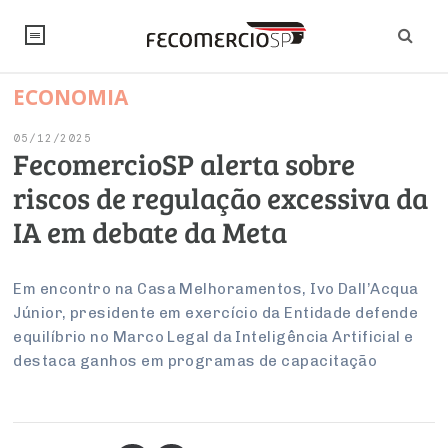
ECONOMIA
NOTÍCIAS
05/12/2025
Editorial
SINDICATOS
FecomercioSP alerta sobre
riscos de regulação excessiva da
Artigos
Economia
PESQUISAS
IA em debate da Meta
Institucional
Pesquisas
Legislação
FALE CONOSCO
Debates Fecomercio-SP
Brasil
Em encontro na Casa Melhoramentos, Ivo Dall’Acqua
Trabalho
Negócios
INSTITUCIONAL
Júnior, presidente em exercício da Entidade defende
PROJETOS ESPECIAIS:
Internacional
Empresas
equilíbrio no Marco Legal da Inteligência Artificial e
Varejo
Sobre
UM BRASIL
Sustentabilidade
CONSELHOS
Modernização do Estado
destaca ganhos em programas de capacitação
Arbitragem e Mediação
UM BRASIL
Atacado
Imprensa
Economia Digital
Últimas Notícias
ESG
Conselho de Turismo
EMPRESAS
Reforma Tributária
Serviços
Negociações Coletivas
Inteligência Artificial
Conselho de Emprego e Relações do Trabalho
PROJETOS ESPECIAIS: