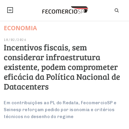
ECONOMIA
NOTÍCIAS
18/02/2026
Editorial
SINDICATOS
Incentivos fiscais, sem
considerar infraestrutura
Artigos
Economia
PESQUISAS
existente, podem comprometer
Institucional
Pesquisas
Legislação
FALE CONOSCO
eficácia da Política Nacional de
Debates Fecomercio-SP
Brasil
Datacenters
Trabalho
Negócios
INSTITUCIONAL
PROJETOS ESPECIAIS:
Internacional
Empresas
Varejo
Sobre
UM BRASIL
Sustentabilidade
CONSELHOS
Modernização do Estado
Em contribuições ao PL do Redata, FecomercioSP e
Arbitragem e Mediação
Seinesp reforçam pedido por isonomia e critérios
UM BRASIL
Atacado
Imprensa
Economia Digital
Últimas Notícias
ESG
Conselho de Turismo
técnicos no desenho do regime
EMPRESAS
Reforma Tributária
Serviços
Negociações Coletivas
Inteligência Artificial
Conselho de Emprego e Relações do Trabalho
PROJETOS ESPECIAIS: