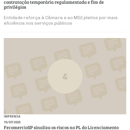
Produtos e Serviços
contratação temporária regulamentada e fim de
Turismo
Serviços
privilégios
Conselho de Assuntos Tributários
Logística Reversa
Advocacy
SESC
PROJETOS ESPECIAIS:
Conselho Estadual de Defesa do Contribuinte
Entidade reforça à Câmara e ao MGI pleitos por mais
COP30
eficiência nos serviços públicos
SENAC
Afixação de preços e fiscalização
Conselho de Economia Empresarial e Política
Cecomercio
Conselho Superior de Direito
Licitações
Conselho do Comércio Atacadista
Prêmio de Sustentabilidade
Conselho de Serviços
Conselho de Relações Internacionais
Conselho de Sustentabilidade
Conselho de Comércio Eletrônico
IMPRENSA
15/07/2025
FecomercioSP sinaliza os riscos no PL do Licenciamento