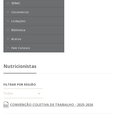
SENAC
Cecomercio
Licitações
Biblioteca
Acervo
Boletim Direito
Contemporâneo
Fale Conosco
Revista Problemas Brasileiros
Tome Nota
Nutricionistas
Livros
Expresso MEI
FILTRAR POR REGIÃO:
Todas
CONVENÇÃO COLETIVA DE TRABALHO - 2025-2026