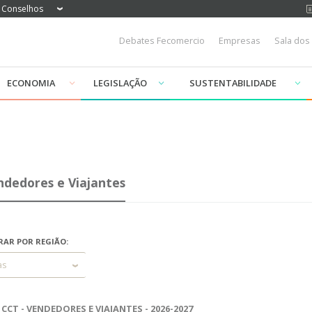
Conselhos
Debates Fecomercio
Empresas
Sala dos
ECONOMIA
LEGISLAÇÃO
SUSTENTABILIDADE
ndedores e Viajantes
RAR POR REGIÃO:
as
CCT - VENDEDORES E VIAJANTES - 2026-2027