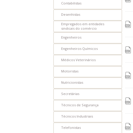
Contabilistas
IE
Desenhistas
IEC
Empregados em entidades
sindicais do comércio
PCCV
Engenheiros
CVCS
Engenheiros Químicos
IPV
Médicos Veterinários
IPS
Motoristas
PESP-S
Nutricionistas
PESP-C
Secretárias
PCSS
Técnicos de Segurança
IMAT
Técnicos Industriais
LVC
Telefonistas