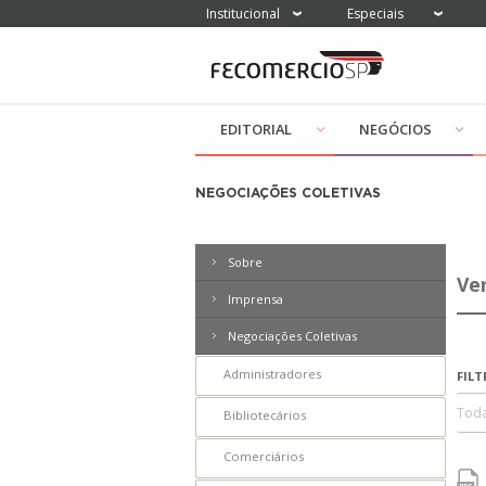
Institucional
Especiais
EDITORIAL
NEGÓCIOS
NEGOCIAÇÕES COLETIVAS
Sobre
Ve
Imprensa
Filtrar Releases por índices:
Negociações Coletivas
ICC
Administradores
FILT
ICF
Tod
Bibliotecários
PEIC
Comerciários
ICEC