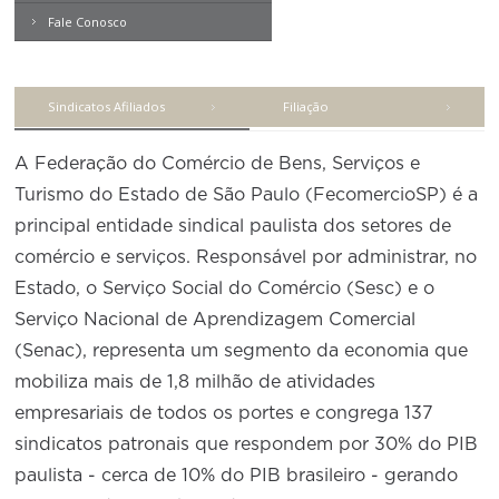
Produtos e Serviços
Empregados em entidades
Turismo
Serviços
sindicais do comércio
Contemporâneo
Fale Conosco
Conselho de Assuntos Tributários
Revista Problemas Brasileiros
Logística Reversa
PCCV
Advocacy
SESC
Engenheiros
PROJETOS ESPECIAIS:
Conselho Estadual de Defesa do Contribuinte
Tome Nota
COP30
CVCS
SENAC
Engenheiros Químicos
Afixação de preços e fiscalização
Sindicatos Afiliados
Filiação
Conselho de Economia Empresarial e Política
Livros
IPV
Cecomercio
Médicos Veterinários
Conselho Superior de Direito
Expresso MEI
IPS
A Federação do Comércio de Bens, Serviços e
Licitações
Motoristas
Conselho do Comércio Atacadista
Turismo do Estado de São Paulo (FecomercioSP) é a
PESP-S
Prêmio de Sustentabilidade
Nutricionistas
principal entidade sindical paulista dos setores de
Conselho de Serviços
PESP-C
comércio e serviços. Responsável por administrar, no
Secretárias
Conselho de Relações Internacionais
PCSS
Estado, o Serviço Social do Comércio (Sesc) e o
Técnicos de Segurança
Conselho de Sustentabilidade
Serviço Nacional de Aprendizagem Comercial
IMAT
Técnicos Industriais
(Senac), representa um segmento da economia que
Conselho de Comércio Eletrônico
LVC
mobiliza mais de 1,8 milhão de atividades
Telefonistas
empresariais de todos os portes e congrega 137
FTN
Vendedores e Viajantes
sindicatos patronais que respondem por 30% do PIB
paulista - cerca de 10% do PIB brasileiro - gerando