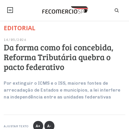
EDITORIAL
NOTÍCIAS
14/05/2026
Editorial
SINDICATOS
Da forma como foi concebida,
Reforma Tributária quebra o
Artigos
Economia
PESQUISAS
pacto federativo
Institucional
Pesquisas
Legislação
FALE CONOSCO
Debates Fecomercio-SP
Brasil
Por extinguir o ICMS e o ISS, maiores fontes de
Trabalho
Negócios
INSTITUCIONAL
arrecadação de Estados e municípios, a lei interfere
PROJETOS ESPECIAIS:
Internacional
Empresas
na independência entre as unidades federativas
Varejo
Sobre
UM BRASIL
Sustentabilidade
CONSELHOS
Modernização do Estado
Arbitragem e Mediação
UM BRASIL
Atacado
Imprensa
Economia Digital
Últimas Notícias
ESG
Conselho de Turismo
EMPRESAS
Reforma Tributária
Serviços
Negociações Coletivas
Inteligência Artificial
Conselho de Emprego e Relações do Trabalho
A+
A-
AJUSTAR TEXTO
PROJETOS ESPECIAIS: