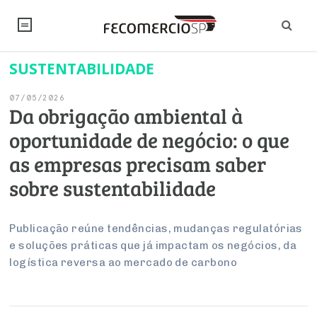
SUSTENTABILIDADE
NOTÍCIAS
07/05/2026
Editorial
SINDICATOS
Da obrigação ambiental à
oportunidade de negócio: o que
Artigos
Economia
PESQUISAS
as empresas precisam saber
Institucional
Pesquisas
Legislação
FALE CONOSCO
sobre sustentabilidade
Debates Fecomercio-SP
Brasil
Trabalho
Negócios
INSTITUCIONAL
PROJETOS ESPECIAIS:
Internacional
Publicação reúne tendências, mudanças regulatórias
Empresas
e soluções práticas que já impactam os negócios, da
Varejo
Sobre
UM BRASIL
Sustentabilidade
CONSELHOS
Modernização do Estado
Arbitragem e Mediação
logística reversa ao mercado de carbono
UM BRASIL
Atacado
Imprensa
Economia Digital
Últimas Notícias
ESG
Conselho de Turismo
EMPRESAS
Reforma Tributária
Serviços
Negociações Coletivas
Inteligência Artificial
Conselho de Emprego e Relações do Trabalho
PROJETOS ESPECIAIS: