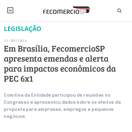
LEGISLAÇÃO
NOTÍCIAS
13/05/2026
Editorial
SINDICATOS
Em Brasília, FecomercioSP
apresenta emendas e alerta
Artigos
Economia
PESQUISAS
para impactos econômicos da
Institucional
Pesquisas
Legislação
FALE CONOSCO
PEC 6x1
Debates Fecomercio-SP
Brasil
Trabalho
Negócios
INSTITUCIONAL
PROJETOS ESPECIAIS:
Internacional
Comitiva da Entidade participou de reuniões no
Empresas
Congresso e apresentou dados sobre os efeitos da
Varejo
Sobre
UM BRASIL
Sustentabilidade
CONSELHOS
Modernização do Estado
Arbitragem e Mediação
proposta para empresas, empregos e pequenos
UM BRASIL
Atacado
Imprensa
Economia Digital
negócios
Últimas Notícias
ESG
Conselho de Turismo
EMPRESAS
Reforma Tributária
Serviços
Negociações Coletivas
Inteligência Artificial
Conselho de Emprego e Relações do Trabalho
PROJETOS ESPECIAIS: