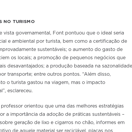
S NO TURISMO
 vista governamental, Font pontuou que o ideal seria
al e ambiental por turista, bem como a certificação de
omprovadamente sustentáveis; o aumento do gasto de
ciem os locais; a promoção de pequenos negócios que
is desavantajados; a produção baseada na sazonalidade
r transporte; entre outros pontos. “Além disso,
o o turista gastou na viagem, mas o impacto
l”, esclareceu.
o professor orientou que uma das melhores estratégias
r a importância da adoção de práticas sustentáveis –
obre geração de lixo e cigarros no chão, informes em
ivo de aquele material ser reciclável, placas nos