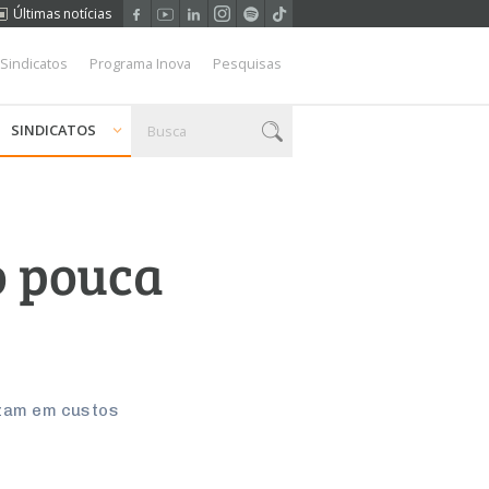
Últimas notícias
 Sindicatos
Programa Inova
Pesquisas
SINDICATOS
o pouca
zam em custos