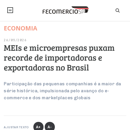
ECONOMIA
NOTÍCIAS
26/05/2026
Editorial
SINDICATOS
MEIs e microempresas puxam
recorde de importadoras e
Artigos
Economia
PESQUISAS
exportadoras no Brasil
Institucional
Pesquisas
Legislação
FALE CONOSCO
Debates Fecomercio-SP
Brasil
Participação das pequenas companhias é a maior da
Trabalho
Negócios
INSTITUCIONAL
série histórica, impulsionada pelo avanço do e-
PROJETOS ESPECIAIS:
Internacional
Empresas
commerce e dos marketplaces globais
Varejo
Sobre
UM BRASIL
Sustentabilidade
CONSELHOS
Modernização do Estado
Arbitragem e Mediação
UM BRASIL
Atacado
Imprensa
Economia Digital
Últimas Notícias
ESG
Conselho de Turismo
EMPRESAS
Reforma Tributária
Serviços
Negociações Coletivas
Inteligência Artificial
Conselho de Emprego e Relações do Trabalho
A+
A-
AJUSTAR TEXTO
PROJETOS ESPECIAIS: