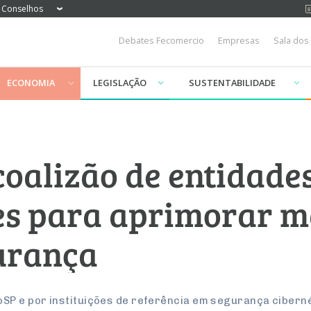
Conselhos
Debates Fecomercio
Empresas
Sala dos
ECONOMIA
LEGISLAÇÃO
SUSTENTABILIDADE
coalizão de entidade
es para aprimorar m
urança
SP e por instituições de referência em segurança ciberné