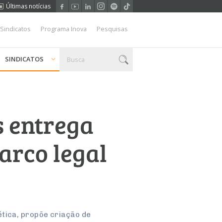
Últimas notícias
 Sindicatos
Programa Inova
Pesquisas
SINDICATOS
s entrega
arco legal
tica, propõe criação de