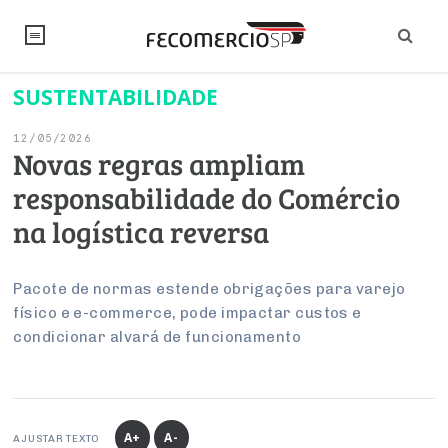
SUSTENTABILIDADE
NOTÍCIAS
12/05/2026
Editorial
SINDICATOS
Novas regras ampliam
responsabilidade do Comércio
Artigos
Economia
PESQUISAS
na logística reversa
Institucional
Pesquisas
Legislação
FALE CONOSCO
Debates Fecomercio-SP
Brasil
Pacote de normas estende obrigações para varejo
Trabalho
Negócios
INSTITUCIONAL
físico e e-commerce, pode impactar custos e
PROJETOS ESPECIAIS:
Internacional
Empresas
condicionar alvará de funcionamento
Varejo
Sobre
UM BRASIL
Sustentabilidade
CONSELHOS
Modernização do Estado
Arbitragem e Mediação
UM BRASIL
Atacado
Imprensa
Economia Digital
Últimas Notícias
ESG
Conselho de Turismo
EMPRESAS
Reforma Tributária
Serviços
Negociações Coletivas
Inteligência Artificial
Conselho de Emprego e Relações do Trabalho
A+
A-
AJUSTAR TEXTO
PROJETOS ESPECIAIS: