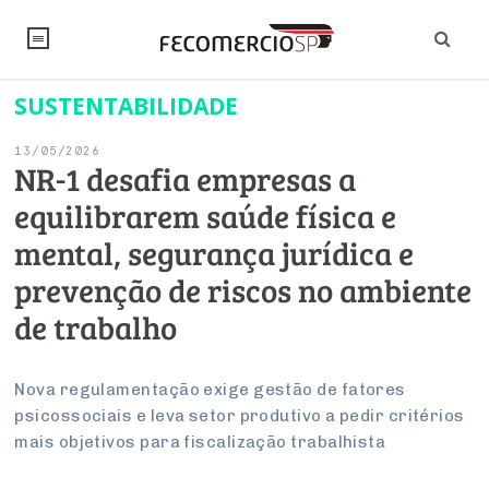
SUSTENTABILIDADE
NOTÍCIAS
13/05/2026
Editorial
SINDICATOS
NR-1 desafia empresas a
equilibrarem saúde física e
Artigos
Economia
PESQUISAS
mental, segurança jurídica e
Institucional
Pesquisas
Legislação
FALE CONOSCO
prevenção de riscos no ambiente
Debates Fecomercio-SP
Brasil
de trabalho
Trabalho
Negócios
INSTITUCIONAL
PROJETOS ESPECIAIS:
Internacional
Empresas
Varejo
Sobre
UM BRASIL
Sustentabilidade
CONSELHOS
Modernização do Estado
Nova regulamentação exige gestão de fatores
Arbitragem e Mediação
psicossociais e leva setor produtivo a pedir critérios
UM BRASIL
Atacado
Imprensa
Economia Digital
Últimas Notícias
ESG
Conselho de Turismo
mais objetivos para fiscalização trabalhista
EMPRESAS
Reforma Tributária
Serviços
Negociações Coletivas
Inteligência Artificial
Conselho de Emprego e Relações do Trabalho
PROJETOS ESPECIAIS: