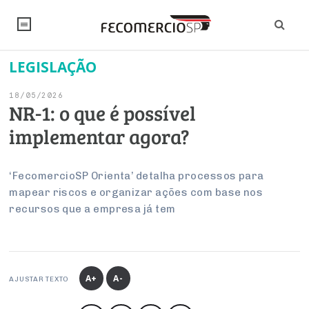
LEGISLAÇÃO
NOTÍCIAS
18/05/2026
Editorial
SINDICATOS
NR-1: o que é possível
implementar agora?
Artigos
Economia
PESQUISAS
Institucional
Pesquisas
Legislação
FALE CONOSCO
‘FecomercioSP Orienta’ detalha processos para
Debates Fecomercio-SP
mapear riscos e organizar ações com base nos
Brasil
Trabalho
recursos que a empresa já tem
Negócios
INSTITUCIONAL
PROJETOS ESPECIAIS:
Internacional
Empresas
Varejo
Sobre
UM BRASIL
Sustentabilidade
CONSELHOS
Modernização do Estado
Arbitragem e Mediação
UM BRASIL
Atacado
Imprensa
Economia Digital
Últimas Notícias
ESG
Conselho de Turismo
A+
A-
EMPRESAS
Reforma Tributária
AJUSTAR TEXTO
Serviços
Negociações Coletivas
Inteligência Artificial
Conselho de Emprego e Relações do Trabalho
PROJETOS ESPECIAIS: