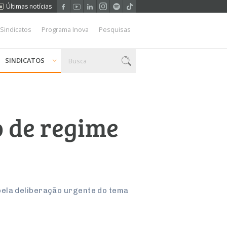
Últimas notícias
 Sindicatos
Programa Inova
Pesquisas
SINDICATOS
o de regime
pela deliberação urgente do tema