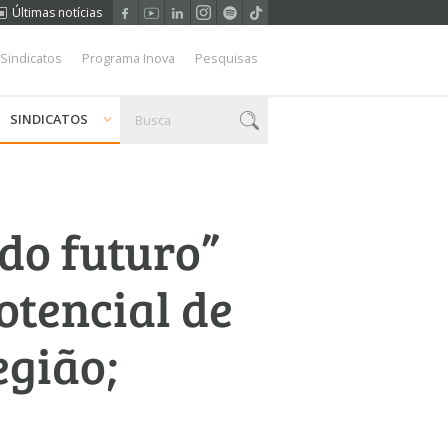
Últimas notícias
 Sindicatos
Programa Inova
Pesquisas
SINDICATOS
do futuro”
otencial de
egião;