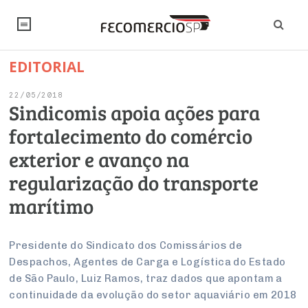
EDITORIAL
NOTÍCIAS
22/05/2018
Editorial
SINDICATOS
Sindicomis apoia ações para
fortalecimento do comércio
Artigos
Economia
PESQUISAS
exterior e avanço na
Institucional
Pesquisas
Legislação
FALE CONOSCO
regularização do transporte
Debates Fecomercio-SP
Brasil
marítimo
Trabalho
Negócios
INSTITUCIONAL
PROJETOS ESPECIAIS:
Internacional
Empresas
Varejo
Sobre
UM BRASIL
Sustentabilidade
CONSELHOS
Modernização do Estado
Presidente do Sindicato dos Comissários de
Arbitragem e Mediação
Despachos, Agentes de Carga e Logística do Estado
UM BRASIL
Atacado
Imprensa
Economia Digital
Últimas Notícias
ESG
Conselho de Turismo
de São Paulo, Luiz Ramos, traz dados que apontam a
EMPRESAS
Reforma Tributária
Serviços
Negociações Coletivas
continuidade da evolução do setor aquaviário em 2018
Inteligência Artificial
Conselho de Emprego e Relações do Trabalho
PROJETOS ESPECIAIS: