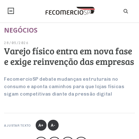
NEGÓCIOS
NOTÍCIAS
28/05/2026
Editorial
SINDICATOS
Varejo físico entra em nova fase
e exige reinvenção das empresas
Artigos
Economia
PESQUISAS
Institucional
Pesquisas
Legislação
FALE CONOSCO
FecomercioSP debate mudanças estruturais no
Debates Fecomercio-SP
consumo e aponta caminhos para que lojas físicas
Brasil
Trabalho
sigam competitivas diante da pressão digital
Negócios
INSTITUCIONAL
PROJETOS ESPECIAIS:
Internacional
Empresas
Varejo
Sobre
UM BRASIL
Sustentabilidade
CONSELHOS
Modernização do Estado
Arbitragem e Mediação
UM BRASIL
Atacado
Imprensa
Economia Digital
Últimas Notícias
ESG
Conselho de Turismo
A+
A-
EMPRESAS
Reforma Tributária
AJUSTAR TEXTO
Serviços
Negociações Coletivas
Inteligência Artificial
Conselho de Emprego e Relações do Trabalho
PROJETOS ESPECIAIS: