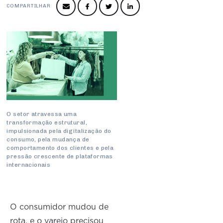
Produtos e Serviços
Turismo
Serviços
COMPARTILHAR
Conselho de Assuntos Tributários
Logística Reversa
Advocacy
SESC
PROJETOS ESPECIAIS:
Conselho Estadual de Defesa do Contribuinte
COP30
SENAC
Afixação de preços e fiscalização
Conselho de Economia Empresarial e Política
Cecomercio
Conselho Superior de Direito
Licitações
Conselho do Comércio Atacadista
Prêmio de Sustentabilidade
Conselho de Serviços
O setor atravessa uma
Conselho de Relações Internacionais
transformação estrutural,
impulsionada pela digitalização do
consumo, pela mudança de
Conselho de Sustentabilidade
comportamento dos clientes e pela
pressão crescente de plataformas
Conselho de Comércio Eletrônico
internacionais
O consumidor mudou de
rota, e o varejo precisou