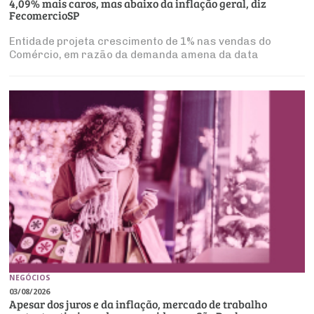
Produtos e Serviços
4,09% mais caros, mas abaixo da inflação geral, diz
Turismo
Serviços
FecomercioSP
Conselho de Assuntos Tributários
Logística Reversa
Advocacy
SESC
PROJETOS ESPECIAIS:
Entidade projeta crescimento de 1% nas vendas do
Conselho Estadual de Defesa do Contribuinte
COP30
Comércio, em razão da demanda amena da data
SENAC
Afixação de preços e fiscalização
Conselho de Economia Empresarial e Política
Cecomercio
Conselho Superior de Direito
Licitações
Conselho do Comércio Atacadista
Prêmio de Sustentabilidade
Conselho de Serviços
Conselho de Relações Internacionais
Conselho de Sustentabilidade
Conselho de Comércio Eletrônico
NEGÓCIOS
03/08/2026
Apesar dos juros e da inflação, mercado de trabalho