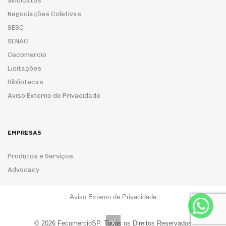
Sindicatos
Negociações Coletivas
SESC
SENAC
Cecomercio
Licitações
Bibliotecas
Aviso Externo de Privacidade
EMPRESAS
Produtos e Serviços
Advocacy
Aviso Externo de Privacidade
ASSOCIE-SE
X
© 2026 FecomercioSP. Todos os Direitos Reservados