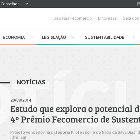
Conselhos
Debates Fecomercio
Empresas
Sala dos
ECONOMIA
LEGISLAÇÃO
SUSTENTABILIDADE
TÍCI
NOTÍCIAS
20/08/2014
Estudo que explora o potencial 
4º Prêmio Fecomercio de Susten
Projeto vencedor na categoria Professor é de Nildo da Silva Dias, 
(Ufersa)