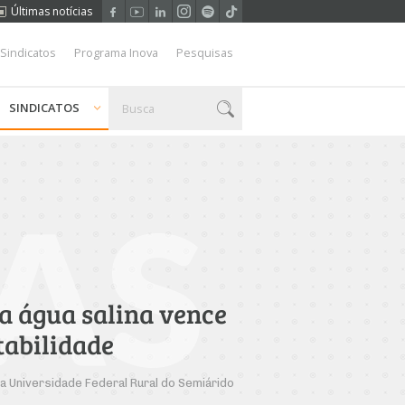
Últimas notícias
 Sindicatos
Programa Inova
Pesquisas
SINDICATOS
AS
da água salina vence
tabilidade
da Universidade Federal Rural do Semiárido