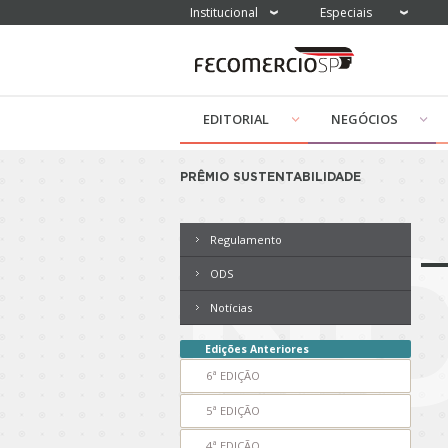
Institucional
Especiais
EDITORIAL
NEGÓCIOS
PRÊMIO SUSTENTABILIDADE
NO
Regulamento
ODS
Notícias
Edições Anteriores
6ª EDIÇÃO
5ª EDIÇÃO
4ª EDIÇÃO