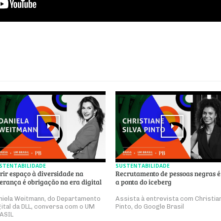
STENTABILIDADE
SUSTENTABILIDADE
rir espaço à diversidade na
Recrutamento de pessoas negras é
derança é obrigação na era digital
a ponta do iceberg
niela Weitmann, do Departamento
Assista à entrevista com Christia
gital da DLL, conversa com o UM
Pinto, do Google Brasil
ASIL