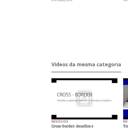
Ví­deos da mesma ca­te­goria
NEGÓCIOS
NE
Cross-border: desafios e
Ti