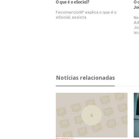
O que é o eSocial?
O 
Jo
FecomercioSP explica o que é o
eSocial; assista
Ne
Ad
Jo
ac
Notícias relacionadas