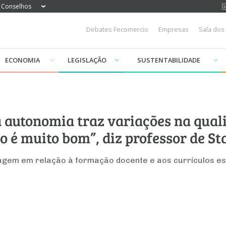
Conselhos
Debates Fecomercio
Empresas
Sala dos
ECONOMIA
LEGISLAÇÃO
SUSTENTABILIDADE
a autonomia traz variações na qual
ão é muito bom”, diz professor de S
agem em relação à formação docente e aos currículos e