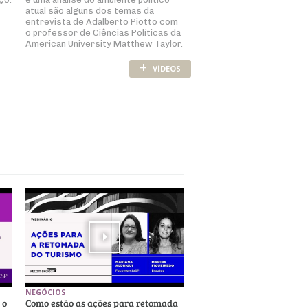
atual são alguns dos temas da
entrevista de Adalberto Piotto com
o professor de Ciências Políticas da
American University Matthew Taylor.
+
VÍDEOS
NEGÓCIOS
 o
Como estão as ações para retomada