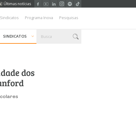
Últimas notícias
 Sindicatos
Programa Inova
Pesquisas
SINDICATOS
idade dos
tanford
scolares