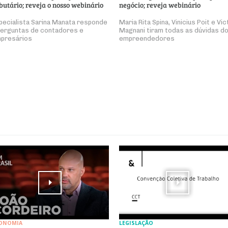
ibutário; reveja o nosso webinário
negócio; reveja webinário
pecialista Sarina Manata responde
Maria Rita Spina, Vinicius Poit e Vic
perguntas de contadores e
Magnani tiram todas as dúvidas d
presários
empreendedores
ONOMIA
LEGISLAÇÃO