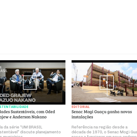
STENTABILIDADE
EDITORIAL
dades Sustentáveis, com Oded
Senac Mogi Guaçu ganha novas
ajew e Anderson Nakano
instalações
la da série “UM BRASIL
Referência na região desde a
stentável” discute planejamento
década de 1970, o Senac Mogi Gu
s municípios
passa a funcionar em novo endere