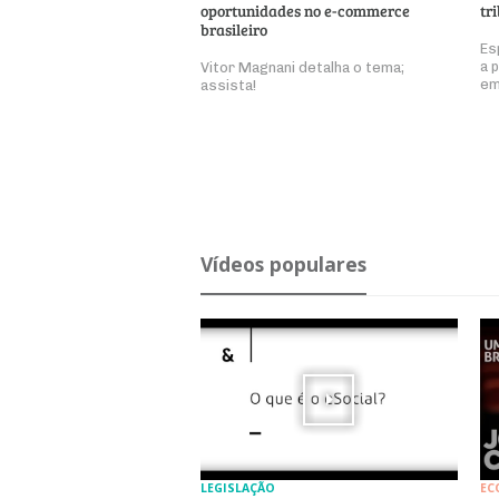
oportunidades no e-commerce
tr
brasileiro
Es
a 
Vitor Magnani detalha o tema;
em
assista!
Ví­deos po­pu­lares
LEGISLAÇÃO
EC