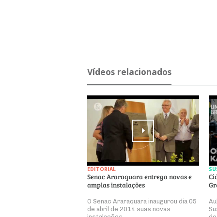
Ví­deos re­la­ci­o­nados
EDITORIAL
SU
Senac Araraquara entrega novas e
Ci
amplas instalações
Gr
O Senac Araraquara inaugurou dia 05
Au
de abril de 2014 suas novas
Su
instalações.
do