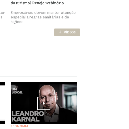
do turismo? Reveja webinário
tor
Empresários devem manter atenção
os
especial a regras sanitárias e de
higiene
+
VÍDEOS
ECONOMIA