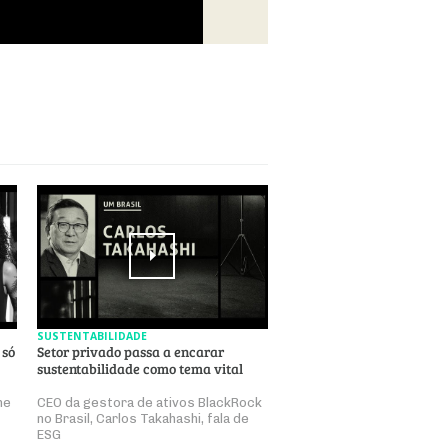
SUSTENTABILIDADE
 só
Setor privado passa a encarar
sustentabilidade como tema vital
ne
CEO da gestora de ativos BlackRock
no Brasil, Carlos Takahashi, fala de
ESG