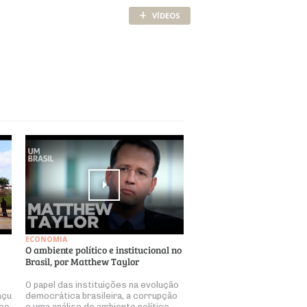
+
VÍDEOS
ECONOMIA
O ambiente político e institucional no
Brasil, por Matthew Taylor
O papel das instituições na evolução
açu
democrática brasileira, a corrupção
ço.
e uma análise do ambiente político