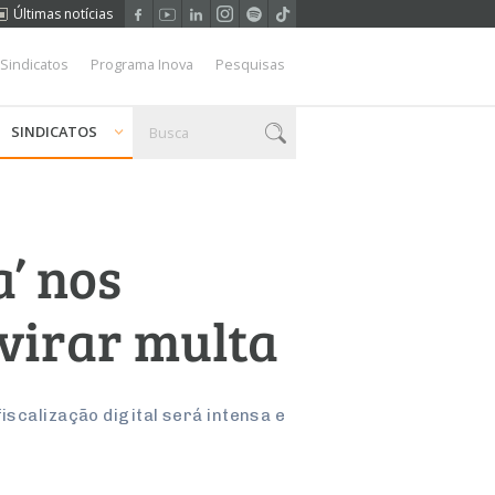
Últimas notícias
 Sindicatos
Programa Inova
Pesquisas
SINDICATOS
’ nos
 virar multa
iscalização digital será intensa e