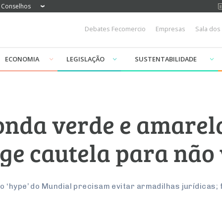
Conselhos
Debates Fecomercio
Empresas
Sala dos
ECONOMIA
LEGISLAÇÃO
SUSTENTABILIDADE
onda verde e amarela
ige cautela para não
‘hype’ do Mundial precisam evitar armadilhas jurídicas; f