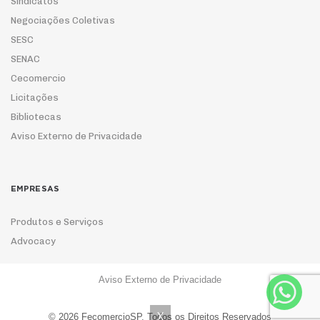
Sindicatos
Negociações Coletivas
SESC
SENAC
Cecomercio
Licitações
Bibliotecas
Aviso Externo de Privacidade
EMPRESAS
Produtos e Serviços
Advocacy
Aviso Externo de Privacidade
ASSOCIE-SE
X
© 2026 FecomercioSP. Todos os Direitos Reservados