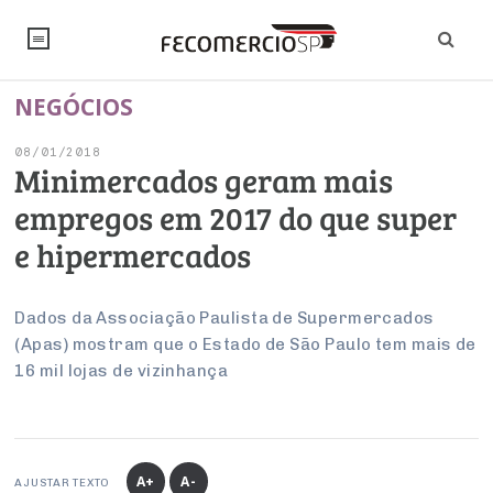
NEGÓCIOS
NOTÍCIAS
08/01/2018
Editorial
SINDICATOS
Minimercados geram mais
empregos em 2017 do que super
Artigos
Economia
PESQUISAS
e hipermercados
Institucional
Pesquisas
Legislação
FALE CONOSCO
Debates Fecomercio-SP
Brasil
Dados da Associação Paulista de Supermercados
Trabalho
Negócios
INSTITUCIONAL
(Apas) mostram que o Estado de São Paulo tem mais de
PROJETOS ESPECIAIS:
Internacional
Empresas
16 mil lojas de vizinhança
Varejo
Sobre
UM BRASIL
Sustentabilidade
CONSELHOS
Modernização do Estado
Arbitragem e Mediação
UM BRASIL
Atacado
Imprensa
Economia Digital
Últimas Notícias
ESG
Conselho de Turismo
EMPRESAS
Reforma Tributária
Serviços
Negociações Coletivas
Inteligência Artificial
Conselho de Emprego e Relações do Trabalho
A+
A-
AJUSTAR TEXTO
PROJETOS ESPECIAIS: