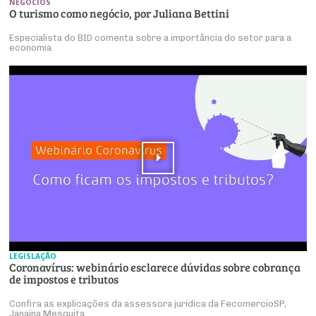
NEGÓCIOS
O turismo como negócio, por Juliana Bettini
Especialista do BID comenta sobre a importância do setor para a
economia
LEGISLAÇÃO
Coronavírus: webinário esclarece dúvidas sobre cobrança
de impostos e tributos
Confira as explicações da assessora jurídica da FecomercioSP,
Janaína Mesquita