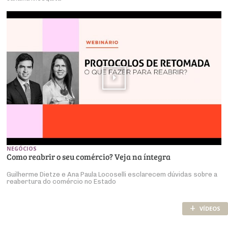
NEGÓCIOS
Como reabrir o seu comércio? Veja na íntegra
Guilherme Dietze e Ana Paula Locoselli esclarecem dúvidas sobre a
reabertura do comércio no Estado
+
VÍDEOS