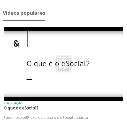
Ví­deos po­pu­lares
LEGISLAÇÃO
O que é o eSocial?
FecomercioSP explica o que é o eSocial; assista