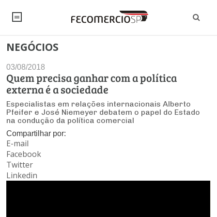
NEGÓCIOS
NOTÍCIAS
03/08/2018
Editorial
SINDICATOS
Quem precisa ganhar com a política
externa é a sociedade
Artigos
Economia
PESQUISAS
Especialistas em relações internacionais Alberto
Pfeifer e José Niemeyer debatem o papel do Estado
Institucional
Pesquisas
na condução da política comercial
Legislação
FALE CONOSCO
Debates Fecomercio-SP
Compartilhar por:
Brasil
E-mail
Trabalho
Negócios
INSTITUCIONAL
Facebook
PROJETOS ESPECIAIS:
Internacional
Empresas
Twitter
Varejo
Sobre
UM BRASIL
Sustentabilidade
CONSELHOS
Modernização do Estado
Linkedin
Arbitragem e Mediação
UM BRASIL
Atacado
Imprensa
Economia Digital
Últimas Notícias
ESG
Conselho de Turismo
EMPRESAS
Reforma Tributária
Serviços
Negociações Coletivas
Inteligência Artificial
Conselho de Emprego e Relações do Trabalho
PROJETOS ESPECIAIS: