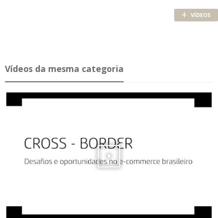
+
VÍDEOS
Ví­deos da mesma ca­te­goria