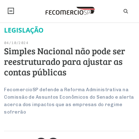
LEGISLAÇÃO
NOTÍCIAS
04/10/2024
Editorial
SINDICATOS
Simples Nacional não pode ser
reestruturado para ajustar as
Artigos
Economia
PESQUISAS
contas públicas
Institucional
Pesquisas
Legislação
FALE CONOSCO
Debates Fecomercio-SP
Brasil
FecomercioSP defende a Reforma Administrativa na
Trabalho
Negócios
INSTITUCIONAL
Comissão de Assuntos Econômicos do Senado e alerta
PROJETOS ESPECIAIS:
Internacional
Empresas
acerca dos impactos que as empresas do regime
Varejo
Sobre
UM BRASIL
Sustentabilidade
CONSELHOS
Modernização do Estado
sofrerão
Arbitragem e Mediação
UM BRASIL
Atacado
Imprensa
Economia Digital
Últimas Notícias
ESG
Conselho de Turismo
EMPRESAS
Reforma Tributária
Serviços
Negociações Coletivas
Inteligência Artificial
Conselho de Emprego e Relações do Trabalho
PROJETOS ESPECIAIS: