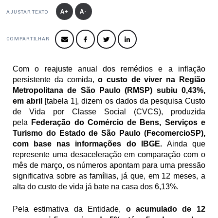
Produtos e Serviços
Turismo
Serviços
A+
A-
Conselho de Assuntos Tributários
AJUSTAR TEXTO
Logística Reversa
Advocacy
SESC
PROJETOS ESPECIAIS:
Conselho Estadual de Defesa do Contribuinte
COP30
COMPARTILHAR
SENAC
Afixação de preços e fiscalização
Conselho de Economia Empresarial e Política
Cecomercio
Conselho Superior de Direito
Com o reajuste anual dos remédios e a inflação 
Licitações
persistente da comida, 
o custo de viver na Região 
Conselho do Comércio Atacadista
Metropolitana de São Paulo (RMSP) subiu 0,43%, 
Prêmio de Sustentabilidade
em abril 
[tabela 1], dizem os dados da pesquisa Custo 
Conselho de Serviços
de Vida por Classe Social (CVCS), produzida 
Conselho de Relações Internacionais
pela 
Federação do Comércio de Bens, Serviços e 
Turismo do Estado de São Paulo (FecomercioSP), 
Conselho de Sustentabilidade
com base nas informações do IBGE. 
Ainda que 
represente uma desaceleração em comparação com o 
Conselho de Comércio Eletrônico
mês de março, os números apontam para uma pressão 
significativa sobre as famílias, já que, em 12 meses, a 
alta do custo de vida já bate na casa dos 6,13%.
Pela estimativa da Entidade, 
o acumulado de 12 