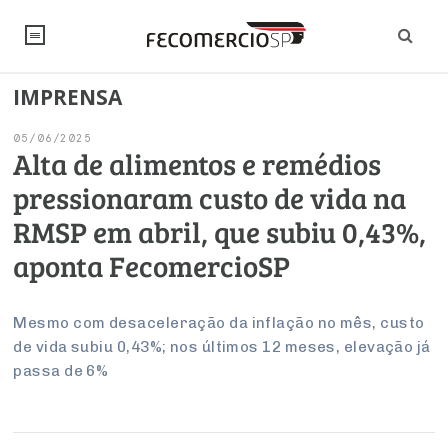
IMPRENSA
NOTÍCIAS
05/06/2025
Editorial
SINDICATOS
Alta de alimentos e remédios
pressionaram custo de vida na
Artigos
Economia
PESQUISAS
RMSP em abril, que subiu 0,43%,
Institucional
Pesquisas
Legislação
FALE CONOSCO
aponta FecomercioSP
Debates Fecomercio-SP
Brasil
Trabalho
Negócios
INSTITUCIONAL
PROJETOS ESPECIAIS:
Internacional
Mesmo com desaceleração da inflação no mês, custo
Empresas
de vida subiu 0,43%; nos últimos 12 meses, elevação já
Varejo
Sobre
UM BRASIL
Sustentabilidade
CONSELHOS
Modernização do Estado
Arbitragem e Mediação
passa de 6%
UM BRASIL
Atacado
Imprensa
Economia Digital
Últimas Notícias
ESG
Conselho de Turismo
EMPRESAS
Reforma Tributária
Serviços
Negociações Coletivas
Inteligência Artificial
Conselho de Emprego e Relações do Trabalho
PROJETOS ESPECIAIS: