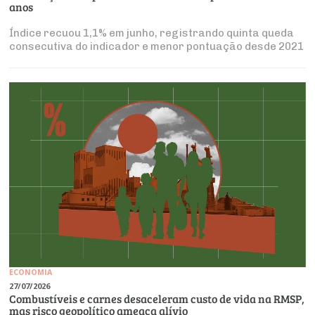
anos
Índice recuou 1,1% em junho, registrando quinta queda
consecutiva do indicador e menor pontuação desde 2021
ECONOMIA
27/07/2026
Combustíveis e carnes desaceleram custo de vida na RMSP,
mas risco geopolítico ameaça alívio