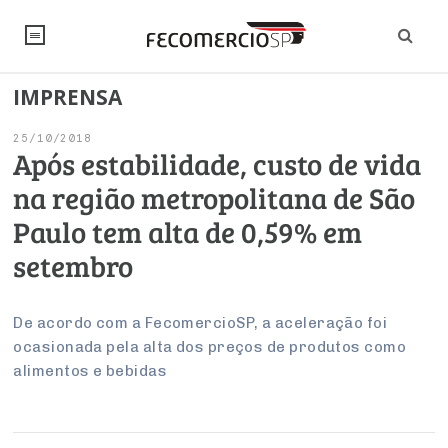
IMPRENSA
NOTÍCIAS
25/10/2018
Editorial
SINDICATOS
Após estabilidade, custo de vida
na região metropolitana de São
Artigos
Economia
PESQUISAS
Paulo tem alta de 0,59% em
Institucional
Pesquisas
Legislação
FALE CONOSCO
setembro
Debates Fecomercio-SP
Brasil
Trabalho
Negócios
INSTITUCIONAL
PROJETOS ESPECIAIS:
Internacional
De acordo com a FecomercioSP, a aceleração foi
Empresas
ocasionada pela alta dos preços de produtos como
Varejo
Sobre
UM BRASIL
Sustentabilidade
CONSELHOS
Modernização do Estado
Arbitragem e Mediação
alimentos e bebidas
UM BRASIL
Atacado
Imprensa
Economia Digital
Últimas Notícias
ESG
Conselho de Turismo
EMPRESAS
Reforma Tributária
Serviços
Negociações Coletivas
Inteligência Artificial
Conselho de Emprego e Relações do Trabalho
PROJETOS ESPECIAIS: