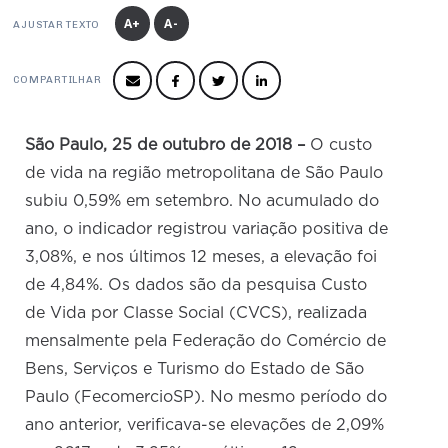
Produtos e Serviços
Turismo
Serviços
A+
A-
Conselho de Assuntos Tributários
AJUSTAR TEXTO
Logística Reversa
Advocacy
SESC
PROJETOS ESPECIAIS:
Conselho Estadual de Defesa do Contribuinte
COP30
COMPARTILHAR
SENAC
Afixação de preços e fiscalização
Conselho de Economia Empresarial e Política
Cecomercio
Conselho Superior de Direito
São Paulo, 25 de outubro de 2018 –
O custo
Licitações
Conselho do Comércio Atacadista
de vida na região metropolitana de São Paulo
Prêmio de Sustentabilidade
subiu 0,59% em setembro. No acumulado do
Conselho de Serviços
ano, o indicador registrou variação positiva de
Conselho de Relações Internacionais
3,08%, e nos últimos 12 meses, a elevação foi
Conselho de Sustentabilidade
de 4,84%. Os dados são da pesquisa Custo
de Vida por Classe Social (CVCS), realizada
Conselho de Comércio Eletrônico
mensalmente pela Federação do Comércio de
Bens, Serviços e Turismo do Estado de São
Paulo (FecomercioSP). No mesmo período do
ano anterior, verificava-se elevações de 2,09%