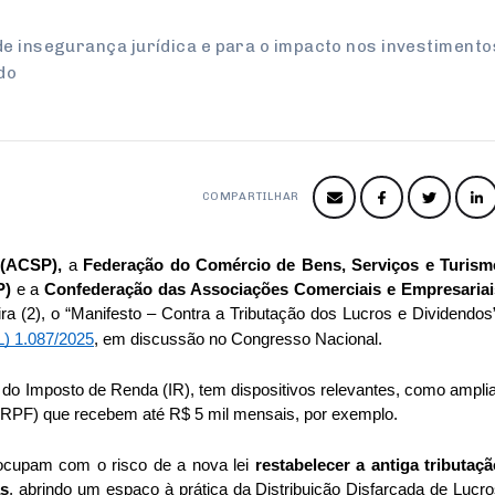
de insegurança jurídica e para o impacto nos investimento
do
COMPARTILHAR
 (ACSP), 
a 
Federação do Comércio de Bens, Serviços e Turismo
P)
 e a 
Confederação das Associações Comerciais e Empresariais
ira (2), o “Manifesto – Contra a Tributação dos Lucros e Dividendos”
L) 1.087/2025
, em discussão no Congresso Nacional.
do Imposto de Renda (IR), tem dispositivos relevantes, como amplia
(IRPF) que recebem até R$ 5 mil mensais, por exemplo. 
eocupam com o risco de a nova lei 
restabelecer a antiga tributaçã
as
, abrindo um espaço à prática da Distribuição Disfarçada de Lucro