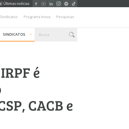
Últimas notícias
 Sindicatos
Programa Inova
Pesquisas
SINDICATOS
 IRPF é
o
CSP, CACB e