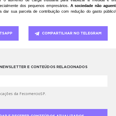
r o aumento de carga tributária para viabilizar a medida é tirar
pecialmente dos pequenos empresários. 
A sociedade não aguenta
 dar sua parcela de contribuição com redução do gasto público”,
TSAPP
COMPARTILHAR NO TELEGRAM
A NEWSLETTER E CONTEÚDOS RELACIONADOS
cações da FecomercioSP.