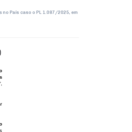
s no País caso o PL 1.087/2025, em
 
 
, 
r 
o 
s 