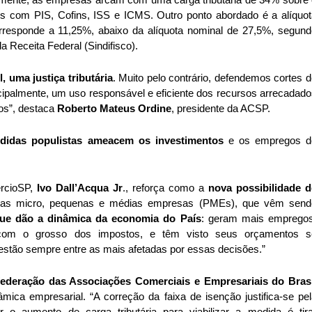
lmente, as empresas arcam com uma carga tributária de 34% sobre 
s com PIS, Cofins, ISS e ICMS. Outro ponto abordado é a alíquota
orresponde a 11,25%, abaixo da alíquota nominal de 27,5%, segund
a Receita Federal (Sindifisco).
, uma justiça tributária
. Muito pelo contrário, defendemos cortes d
ncipalmente, um uso responsável e eficiente dos recursos arrecadado
os”, destaca 
Roberto Mateus Ordine
, presidente da ACSP. 
didas populistas ameacem os investimentos
 e os empregos do
rcioSP, 
Ivo Dall’Acqua Jr
., reforça como a 
nova possibilidade de
a as micro, pequenas e médias empresas (PMEs), que vêm sendo
que dão a dinâmica da economia do País
: geram mais empregos,
 com o grosso dos impostos, e têm visto seus orçamentos se
stão sempre entre as mais afetadas por essas decisões.”
ederação das Associações Comerciais e Empresariais do Brasil
mica empresarial. “A correção da faixa de isenção justifica-se pel