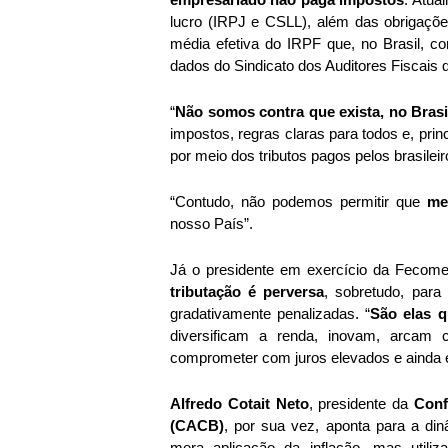
empresariado não paga impostos
. Atua
lucro (IRPJ e CSLL), além das obrigaçõe
média efetiva do IRPF que, no Brasil, c
dados do Sindicato dos Auditores Fiscais d
“
Não somos contra que exista, no Brasil
impostos, regras claras para todos e, pri
por meio dos tributos pagos pelos brasileir
“Contudo, não podemos permitir que 
me
nosso País”.
Já o presidente em exercício da Fecome
tributação é perversa
, sobretudo, par
gradativamente penalizadas. “
São elas 
diversificam a renda, inovam, arcam
comprometer com juros elevados e ainda e
Alfredo Cotait Neto
, presidente da 
Conf
(CACB)
, por sua vez, aponta para a dinâ