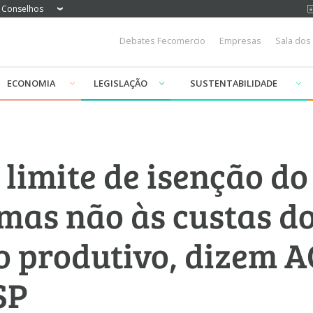
Conselhos
Debates Fecomercio
Empresas
Sala dos
ECONOMIA
LEGISLAÇÃO
SUSTENTABILIDADE
limite de isenção do
 mas não às custas d
o produtivo, dizem A
SP