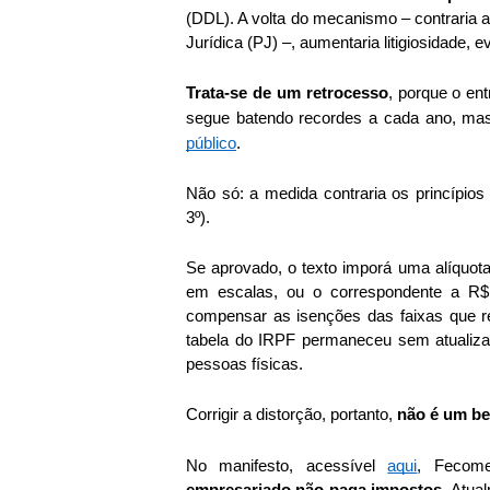
(DDL). A volta do mecanismo – contraria a 
Jurídica (PJ) –, aumentaria litigiosidade, 
Trata-se de um retrocesso
, porque o en
segue batendo recordes a cada ano, ma
público
. 
Não só: a medida contraria os princípios c
3º).
Se aprovado, o texto imporá uma alíquota
em escalas, ou o correspondente a R$ 
compensar as isenções das faixas que re
tabela do IRPF permaneceu sem atualizaçã
pessoas físicas. 
Corrigir a distorção, portanto, 
não é um be
No manifesto, acessível 
aqui
, Fecom