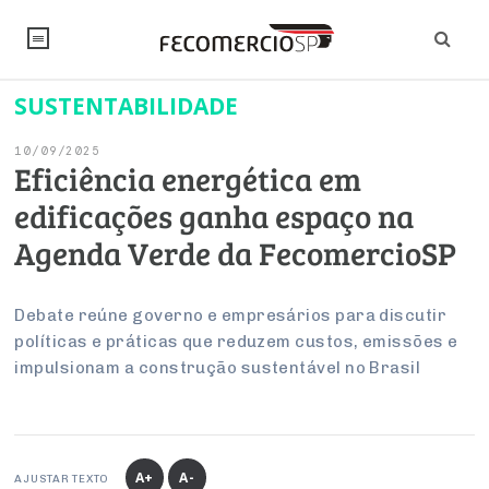
SUSTENTABILIDADE
NOTÍCIAS
10/09/2025
Editorial
SINDICATOS
Eficiência energética em
edificações ganha espaço na
Artigos
Economia
PESQUISAS
Agenda Verde da FecomercioSP
Institucional
Pesquisas
Legislação
FALE CONOSCO
Debates Fecomercio-SP
Brasil
Debate reúne governo e empresários para discutir
Trabalho
Negócios
INSTITUCIONAL
políticas e práticas que reduzem custos, emissões e
PROJETOS ESPECIAIS:
Internacional
Empresas
impulsionam a construção sustentável no Brasil
Varejo
Sobre
UM BRASIL
Sustentabilidade
CONSELHOS
Modernização do Estado
Arbitragem e Mediação
UM BRASIL
Atacado
Imprensa
Economia Digital
Últimas Notícias
ESG
Conselho de Turismo
EMPRESAS
Reforma Tributária
Serviços
Negociações Coletivas
Inteligência Artificial
Conselho de Emprego e Relações do Trabalho
A+
A-
AJUSTAR TEXTO
PROJETOS ESPECIAIS: