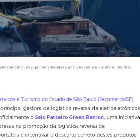
eletroeletrônicos, pilhas e baterias pós-consumo e vai além. Confira!
erviços e Turismo do Estado de São Paulo (FecomercioSP)
,
rincipal gestora de logística reversa de eletroeletrônicos
Selo Parceiro Green Eletron
 oficialmente o
, uma iniciativa
resas na promoção da logística reversa de
 portáteis e incentivar o descarte correto destes produtos