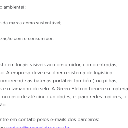
o ambiental;
 da marca como sustentável;
tização com o consumidor.
to em locais visíveis ao consumidor, como entradas,
ção. A empresa deve escolher o sistema de logística
 compreende as baterias portáteis também) ou pilhas,
cos e o tamanho do selo. A Green Eletron fornece o materia
, no caso de até cinco unidades; e para redes maiores, o
ção.
entre em contato pelos e-mails dos parceiros:
contato@greeneletron.org.br