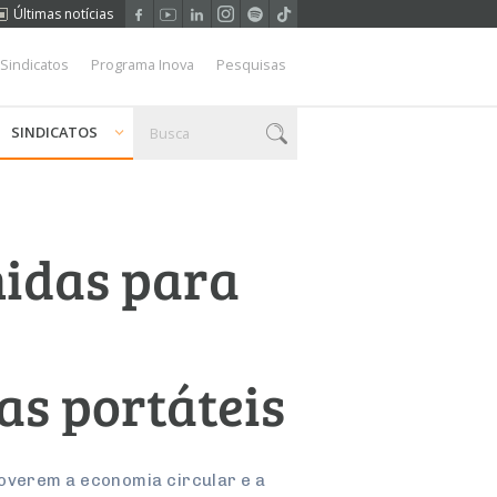
Últimas notícias
 Sindicatos
Programa Inova
Pesquisas
SINDICATOS
nidas para
ias portáteis
overem a economia circular e a