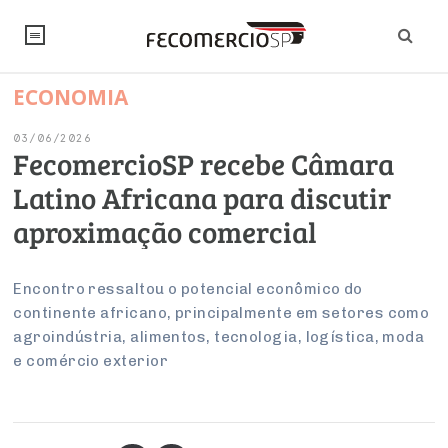
ECONOMIA
NOTÍCIAS
03/06/2026
Editorial
SINDICATOS
FecomercioSP recebe Câmara
Latino Africana para discutir
Artigos
Economia
PESQUISAS
aproximação comercial
Institucional
Pesquisas
Legislação
FALE CONOSCO
Debates Fecomercio-SP
Brasil
Encontro ressaltou o potencial econômico do
Trabalho
Negócios
INSTITUCIONAL
continente africano, principalmente em setores como
PROJETOS ESPECIAIS:
Internacional
Empresas
agroindústria, alimentos, tecnologia, logística, moda
Varejo
Sobre
UM BRASIL
Sustentabilidade
CONSELHOS
Modernização do Estado
e comércio exterior
Arbitragem e Mediação
UM BRASIL
Atacado
Imprensa
Economia Digital
Últimas Notícias
ESG
Conselho de Turismo
EMPRESAS
Reforma Tributária
Serviços
Negociações Coletivas
Inteligência Artificial
Conselho de Emprego e Relações do Trabalho
PROJETOS ESPECIAIS: