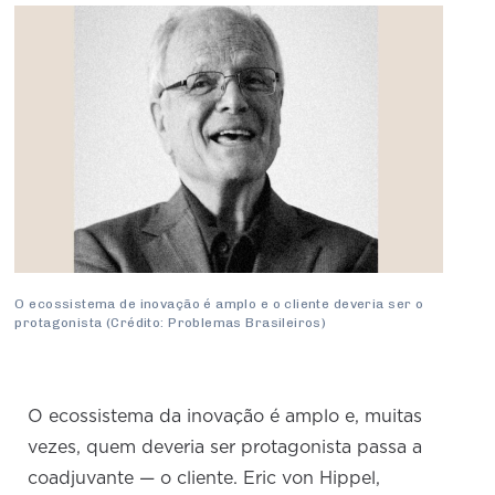
Produtos e Serviços
Turismo
Serviços
Conselho de Assuntos Tributários
Logística Reversa
Advocacy
SESC
PROJETOS ESPECIAIS:
Conselho Estadual de Defesa do Contribuinte
COP30
SENAC
Afixação de preços e fiscalização
Conselho de Economia Empresarial e Política
Cecomercio
Conselho Superior de Direito
Licitações
Conselho do Comércio Atacadista
Prêmio de Sustentabilidade
Conselho de Serviços
Conselho de Relações Internacionais
O ecossistema de inovação é amplo e o cliente deveria ser o
Conselho de Sustentabilidade
protagonista (Crédito: Problemas Brasileiros)
Conselho de Comércio Eletrônico
O ecossistema da inovação é amplo e, muitas
vezes, quem deveria ser protagonista passa a
coadjuvante — o cliente. Eric von Hippel,