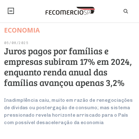
ECONOMIA
NOTÍCIAS
05/08/2025
Editorial
SINDICATOS
Juros pagos por famílias e
empresas subiram 17% em 2024,
Artigos
Economia
PESQUISAS
enquanto renda anual das
Institucional
Pesquisas
Legislação
FALE CONOSCO
famílias avançou apenas 3,2%
Debates Fecomercio-SP
Brasil
Trabalho
Negócios
INSTITUCIONAL
PROJETOS ESPECIAIS:
Internacional
Inadimplência caiu, muito em razão de renegociações
Empresas
de dívidas ou postergação de consumo; mas sistema
Varejo
Sobre
UM BRASIL
Sustentabilidade
CONSELHOS
Modernização do Estado
Arbitragem e Mediação
pressionado revela horizonte arriscado para o País
UM BRASIL
Atacado
Imprensa
Economia Digital
com possível desaceleração da economia
Últimas Notícias
ESG
Conselho de Turismo
EMPRESAS
Reforma Tributária
Serviços
Negociações Coletivas
Inteligência Artificial
Conselho de Emprego e Relações do Trabalho
PROJETOS ESPECIAIS: