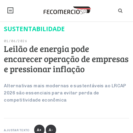
SUSTENTABILIDADE
NOTÍCIAS
01/06/2026
Editorial
SINDICATOS
Leilão de energia pode
encarecer operação de empresas
Artigos
Economia
PESQUISAS
e pressionar inflação
Institucional
Pesquisas
Legislação
FALE CONOSCO
Debates Fecomercio-SP
Brasil
Alternativas mais modernas e sustentáveis ao LRCAP
Trabalho
Negócios
INSTITUCIONAL
2026 são essenciais para evitar perda de
PROJETOS ESPECIAIS:
Internacional
Empresas
competitividade econômica
Varejo
Sobre
UM BRASIL
Sustentabilidade
CONSELHOS
Modernização do Estado
Arbitragem e Mediação
UM BRASIL
Atacado
Imprensa
Economia Digital
Últimas Notícias
ESG
Conselho de Turismo
EMPRESAS
Reforma Tributária
Serviços
Negociações Coletivas
Inteligência Artificial
Conselho de Emprego e Relações do Trabalho
A+
A-
AJUSTAR TEXTO
PROJETOS ESPECIAIS: