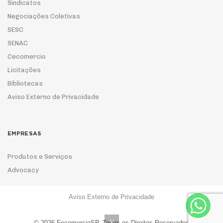
Sindicatos
Negociações Coletivas
SESC
SENAC
Cecomercio
Licitações
Bibliotecas
Aviso Externo de Privacidade
EMPRESAS
Produtos e Serviços
Advocacy
Aviso Externo de Privacidade
ASSOCIE-SE
X
© 2026 FecomercioSP. Todos os Direitos Reservados