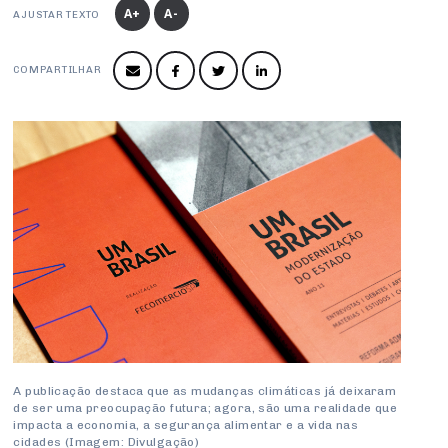
Produtos e Serviços
Turismo
Serviços
A+
A-
AJUSTAR TEXTO
Conselho de Assuntos Tributários
Logística Reversa
Advocacy
SESC
PROJETOS ESPECIAIS:
Conselho Estadual de Defesa do Contribuinte
COP30
COMPARTILHAR
SENAC
Afixação de preços e fiscalização
Conselho de Economia Empresarial e Política
Cecomercio
Conselho Superior de Direito
Licitações
Conselho do Comércio Atacadista
Prêmio de Sustentabilidade
Conselho de Serviços
Conselho de Relações Internacionais
Conselho de Sustentabilidade
Conselho de Comércio Eletrônico
A publicação destaca que as mudanças climáticas já deixaram
de ser uma preocupação futura; agora, são uma realidade que
impacta a economia, a segurança alimentar e a vida nas
cidades (Imagem: Divulgação)