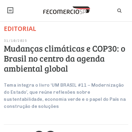
EDITORIAL
NOTÍCIAS
31/10/2025
Editorial
SINDICATOS
Mudanças climáticas e COP30: o
Brasil no centro da agenda
Artigos
Economia
PESQUISAS
ambiental global
Institucional
Pesquisas
Legislação
FALE CONOSCO
Debates Fecomercio-SP
Brasil
Tema integra o livro ‘UM BRASIL #11 – Modernização
Trabalho
Negócios
INSTITUCIONAL
do Estado’, que reúne reflexões sobre
PROJETOS ESPECIAIS:
Internacional
Empresas
sustentabilidade, economia verde e o papel do País na
Varejo
Sobre
UM BRASIL
Sustentabilidade
CONSELHOS
Modernização do Estado
construção de soluções
Arbitragem e Mediação
UM BRASIL
Atacado
Imprensa
Economia Digital
Últimas Notícias
ESG
Conselho de Turismo
EMPRESAS
Reforma Tributária
Serviços
Negociações Coletivas
Inteligência Artificial
Conselho de Emprego e Relações do Trabalho
PROJETOS ESPECIAIS: