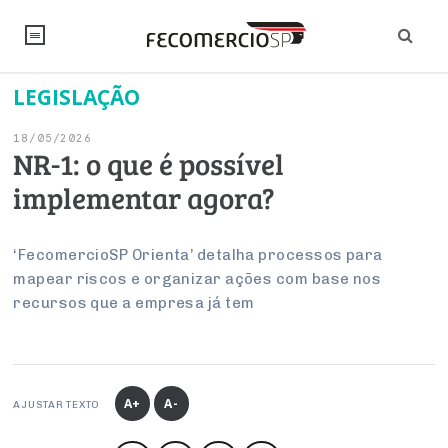
LEGISLAÇÃO
NOTÍCIAS
18/05/2026
Editorial
SINDICATOS
NR-1: o que é possível
implementar agora?
Artigos
Economia
PESQUISAS
Institucional
Pesquisas
Legislação
FALE CONOSCO
‘FecomercioSP Orienta’ detalha processos para
Debates Fecomercio-SP
mapear riscos e organizar ações com base nos
Brasil
Trabalho
recursos que a empresa já tem
Negócios
INSTITUCIONAL
PROJETOS ESPECIAIS:
Internacional
Empresas
Varejo
Sobre
UM BRASIL
Sustentabilidade
CONSELHOS
Modernização do Estado
Arbitragem e Mediação
UM BRASIL
Atacado
Imprensa
Economia Digital
Últimas Notícias
ESG
Conselho de Turismo
A+
A-
EMPRESAS
Reforma Tributária
AJUSTAR TEXTO
Serviços
Negociações Coletivas
Inteligência Artificial
Conselho de Emprego e Relações do Trabalho
PROJETOS ESPECIAIS: