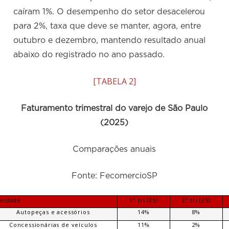
caíram 1%. O desempenho do setor desacelerou
para 2%, taxa que deve se manter, agora, entre
outubro e dezembro, mantendo resultado anual
abaixo do registrado no ano passado.
[TABELA 2]
Faturamento trimestral do varejo de São Paulo
(2025)
Comparações anuais
Fonte: FecomercioSP
ividade
1º tri (25)
2º tri (25)
Autopeças e acessórios
14%
8%
Concessionárias de veículos
11%
2%