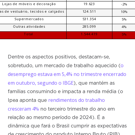
Lojas de móveis e decoração
19.623
-2%
as de vestuário, tecidos e calçados
124.511
10%
Supermercados
531.354
5%
Outras atividades
285.099
4%
Total
1.544.419
5%
Dentre os aspectos positivos, destacam-se,
o
sobretudo, um mercado de trabalho aquecido (
desemprego estava em 5,4% no trimestre encerrado
em outubro, segundo o IBGE
), que mantém as
famílias consumindo e impacta a renda média (o
rendimentos do trabalho
Ipea aponta que
cresceram 4%
no terceiro trimestre do ano em
relação ao mesmo período de 2024). É a
dinâmica que fará o Brasil cumprir as expectativas
de crescimento do produto Interno Bruto (PIB)