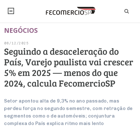
NEGÓCIOS
NOTÍCIAS
08/12/2025
Editorial
SINDICATOS
Seguindo a desaceleração do
País, Varejo paulista vai crescer
Artigos
Economia
PESQUISAS
5% em 2025 — menos do que
Institucional
Pesquisas
Legislação
FALE CONOSCO
2024, calcula FecomercioSP
Debates Fecomercio-SP
Brasil
Trabalho
Negócios
INSTITUCIONAL
PROJETOS ESPECIAIS:
Internacional
Setor apontou alta de 9,3% no ano passado, mas
Empresas
perdeu força no segundo semestre, com retração de
Varejo
Sobre
UM BRASIL
Sustentabilidade
CONSELHOS
Modernização do Estado
Arbitragem e Mediação
segmentos como o de automóveis; conjuntura
UM BRASIL
Atacado
Imprensa
Economia Digital
complexa do País explica ritmo mais lento
Últimas Notícias
ESG
Conselho de Turismo
EMPRESAS
Reforma Tributária
Serviços
Negociações Coletivas
Inteligência Artificial
Conselho de Emprego e Relações do Trabalho
PROJETOS ESPECIAIS: