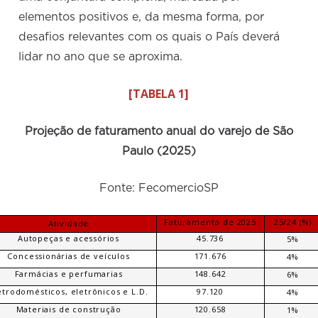
elementos positivos e, da mesma forma, por
desafios relevantes com os quais o País deverá
lidar no ano que se aproxima.
[TABELA 1]
Projeção de faturamento anual do varejo de São
Paulo (2025)
Fonte: FecomercioSP
Faturamento de 2025
25/24 (%)
Atividade
Autopeças e acessórios
45.736
5%
Concessionárias de veículos
171.676
4%
Farmácias e perfumarias
148.642
6%
etrodomésticos, eletrônicos e L.D.
97.120
4%
Materiais de construção
120.658
1%