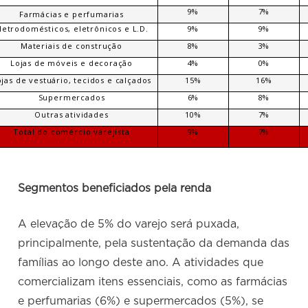
9%
7%
Farmácias e perfumarias
letrodomésticos, eletrônicos e L.D.
9%
9%
Materiais de construção
8%
3%
Lojas de móveis e decoração
4%
0%
ojas de vestuário, tecidos e calçados
15%
16%
Supermercados
6%
8%
Outras atividades
10%
7%
Total do comércio varejista
9%
7%
Segmentos beneficiados pela renda
A elevação de 5% do varejo será puxada,
principalmente, pela sustentação da demanda das
famílias ao longo deste ano. A atividades que
comercializam itens essenciais, como as farmácias
e perfumarias (6%) e supermercados (5%), se