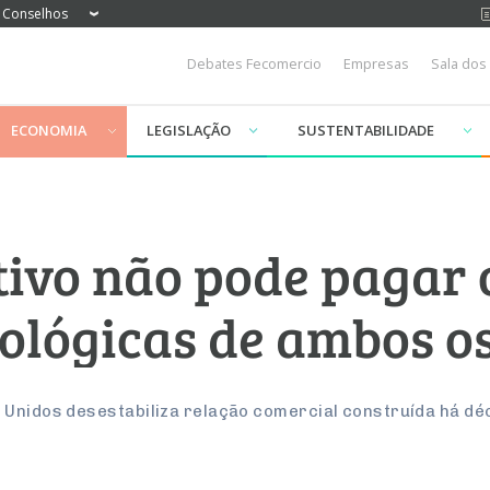
Conselhos
Debates Fecomercio
Empresas
Sala dos
ECONOMIA
LEGISLAÇÃO
SUSTENTABILIDADE
tivo não pode pagar 
eológicas de ambos o
 Unidos desestabiliza relação comercial construída há d