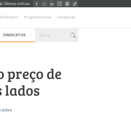
Últimas notícias
 Sindicatos
Programa Inova
Pesquisas
SINDICATOS
o preço de
s lados
écadas