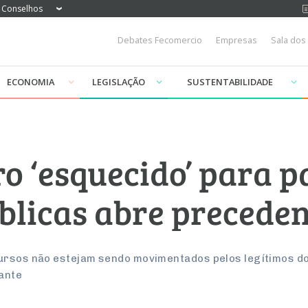
Conselhos
Debates Fecomercio
Empresas
Sala dos
ECONOMIA
LEGISLAÇÃO
SUSTENTABILIDADE
ro ‘esquecido’ para 
blicas abre preceden
cursos não estejam sendo movimentados pelos legítimos d
ante