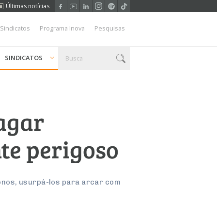
Últimas notícias
 Sindicatos
Programa Inova
Pesquisas
SINDICATOS
pagar
te perigoso
onos, usurpá-los para arcar com