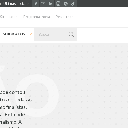
Últimas notícias
 Sindicatos
Programa Inova
Pesquisas
SINDICATOS
ÃO
dade contou
tos de todas as
o finalistas.
a, Entidade
nalismo. A