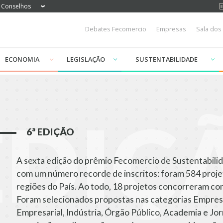
Conselhos
Debates Fecomercio
Empresas
Sala dos
ECONOMIA
LEGISLAÇÃO
SUSTENTABILIDADE
 EDIÇ
6ª EDIÇÃO
A sexta edição do prêmio Fecomercio de Sustentabili
com um número recorde de inscritos: foram 584 proje
regiões do País. Ao todo, 18 projetos concorreram com
Foram selecionados propostas nas categorias Empres
Empresarial, Indústria, Órgão Público, Academia e Jor