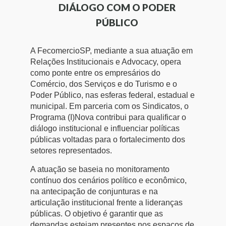
Produtos e Serviços
PROJETOS ESPECIAIS:
DIÁLOGO COM O PODER
Inteligência Artificial
Logística Reversa
Turismo
Serviços
PÚBLICO
Conselho de Assuntos Tributários
Advocacy
COP30
SESC
Conselho Estadual de Defesa do Contribuinte
PROJETOS ESPECIAIS:
A FecomercioSP, mediante a sua atuação em
Relações Institucionais e Advocacy, opera
Afixação de preços e fiscalização
SENAC
Conselho de Economia Empresarial e Política
como ponte entre os empresários do
Comércio, dos Serviços e do Turismo e o
Cecomercio
Conselho Superior de Direito
Poder Público, nas esferas federal, estadual e
municipal. Em parceria com os Sindicatos, o
Licitações
Conselho do Comércio Atacadista
Programa (I)Nova contribui para qualificar o
diálogo institucional e influenciar políticas
Prêmio de Sustentabilidade
públicas voltadas para o fortalecimento dos
Conselho de Serviços
setores representados.
Conselho de Relações Internacionais
A atuação se baseia no monitoramento
contínuo dos cenários político e econômico,
Conselho de Sustentabilidade
na antecipação de conjunturas e na
articulação institucional frente a lideranças
Conselho de Comércio Eletrônico
públicas. O objetivo é garantir que as
demandas estejam presentes nos espaços de