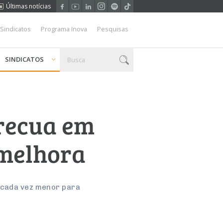
Últimas notícias
 Sindicatos
Programa Inova
Pesquisas
SINDICATOS
 recua em
 melhora
o cada vez menor para