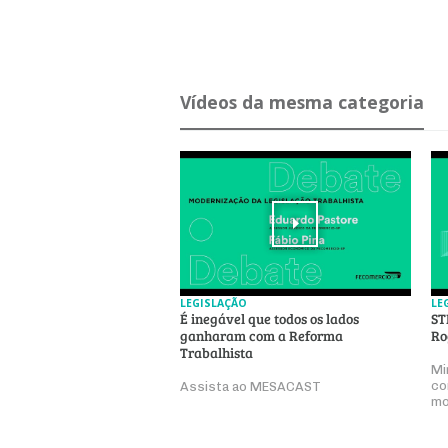
Ví­deos da mesma ca­te­goria
LEGISLAÇÃO
LE
É inegável que todos os lados
ST
ganharam com a Reforma
Ro
Trabalhista
Mi
co
Assista ao MESACAST
mo