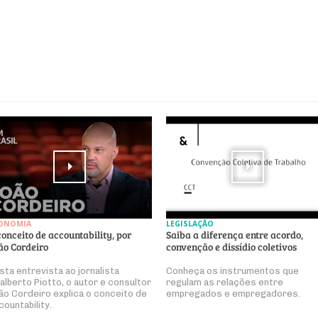
ONOMIA
LEGISLAÇÃO
conceito de accountability, por
Saiba a diferença entre acordo,
ão Cordeiro
convenção e dissídio coletivos
sta entrevista ao jornalista
Conheça os instrumentos que
alberto Piotto, o autor e consultor
regulam as relações entre
ão Cordeiro explica o conceito de
empregados e empregadores.
countability.