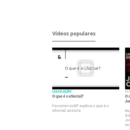
Ví­deos po­pu­lares
LEGISLAÇÃO
EC
O que é o eSocial?
O 
Jo
FecomercioSP explica o que é o
eSocial; assista
Ne
Ad
Jo
ac