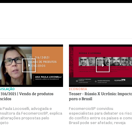
GISLAÇÃO
ECONOMIA
 316/2021 | Venda de produtos
Teaser - Rússia X Ucrânia: Impact
ncidos
para o Brasil
a Paula Locoselli, advogada e
FecomercioSP convidou
nsultora da FecomercioSP, explica
especialistas para debater os ris
 alterações propostas pelo
do conflito entre os países e com
ojeto
Brasil pode ser afetado; reveja