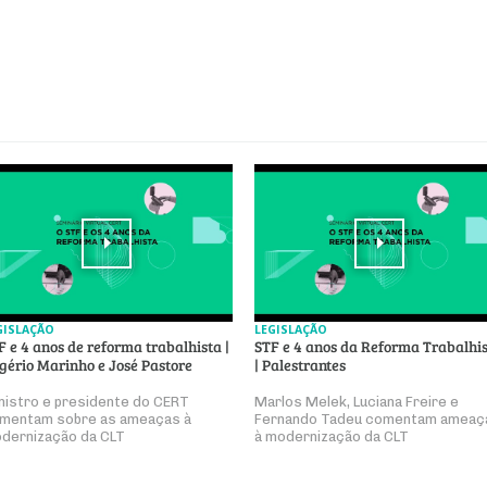
GISLAÇÃO
LEGISLAÇÃO
F e 4 anos de reforma trabalhista |
STF e 4 anos da Reforma Trabalhi
gério Marinho e José Pastore
| Palestrantes
nistro e presidente do CERT
Marlos Melek, Luciana Freire e
mentam sobre as ameaças à
Fernando Tadeu comentam ameaç
dernização da CLT
à modernização da CLT