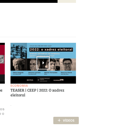
ECONOMIA
os
TEASER | CEEP | 2022: O xadrez
eleitoral
.
cos
o o
+
VÍDEOS