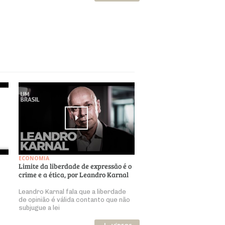
ECONOMIA
Limite da liberdade de expressão é o
crime e a ética, por Leandro Karnal
Leandro Karnal fala que a liberdade
de opinião é válida contanto que não
subjugue a lei