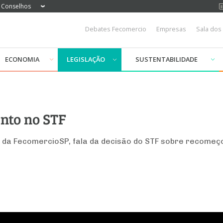
Conselhos
Debates Fecomercio
Empresas
Sala dos
ECONOMIA
LEGISLAÇÃO
SUSTENTABILIDADE
nto no STF
a da FecomercioSP, fala da decisão do STF sobre recomeç