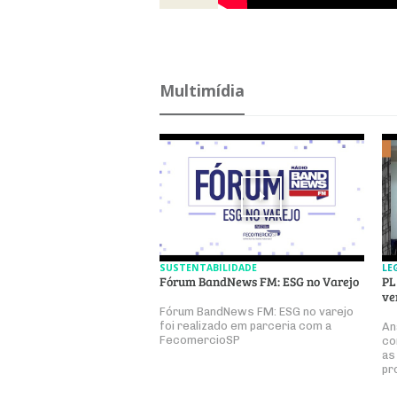
Multimídia
SUSTENTABILIDADE
LE
Fórum BandNews FM: ESG no Varejo
PL
ve
Fórum BandNews FM: ESG no varejo
foi realizado em parceria com a
An
FecomercioSP
co
as
pr